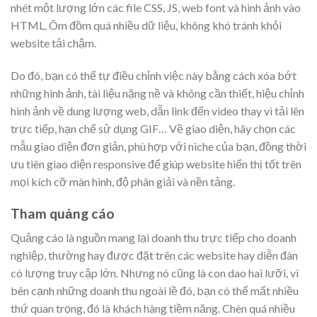
nhét một lượng lớn các file CSS, JS, web font và hình ảnh vào
HTML. Ôm đồm quá nhiều dữ liệu, không khó tránh khỏi
website tải chậm.
Do đó, bạn có thể tự điều chỉnh việc này bằng cách xóa bớt
những hình ảnh, tài liệu nặng nề và không cần thiết, hiệu chỉnh
hình ảnh về dung lượng web, dẫn link đến video thay vì tải lên
trực tiếp, hạn chế sử dụng GIF… Về giao diện, hãy chọn các
mẫu giao diện đơn giản, phù hợp với niche của bạn, đồng thời
ưu tiên giao diện responsive để giúp website hiển thị tốt trên
mọi kích cỡ màn hình, độ phân giải và nền tảng.
Tham quảng cáo
Quảng cáo là nguồn mang lại doanh thu trực tiếp cho doanh
nghiệp, thường hay được đặt trên các website hay diễn đàn
có lượng truy cập lớn. Nhưng nó cũng là con dao hai lưỡi, vì
bên cạnh những doanh thu ngoài lề đó, bạn có thể mất nhiều
thứ quan trọng, đó là khách hàng tiềm năng. Chèn quá nhiều