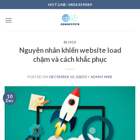
Skip
HOTLINE: 0834339089
to
content
BLOGS
Nguyên nhân khiến website load
chậm và cách khắc phục
POSTED ON
DECEMBER 10, 2020
BY
ADMIN WEB
10
Dec