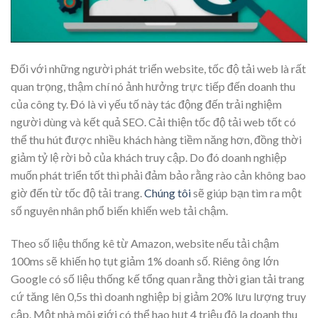
Đối với những người phát triển website, tốc độ tải web là rất
quan trọng, thậm chí nó ảnh hưởng trực tiếp đến doanh thu
của công ty. Đó là vì yếu tố này tác động đến trải nghiệm
người dùng và kết quả SEO. Cải thiện tốc độ tải web tốt có
thể thu hút được nhiều khách hàng tiềm năng hơn, đồng thời
giảm tỷ lệ rời bỏ của khách truy cập. Do đó doanh nghiệp
muốn phát triển tốt thì phải đảm bảo rằng rào cản không bao
giờ đến từ tốc độ tải trang.
Chúng tôi
sẽ giúp bạn tìm ra một
số nguyên nhân phổ biến khiến web tải chậm.
Theo số liệu thống kê từ Amazon, website nếu tải chậm
100ms sẽ khiến họ tụt giảm 1% doanh số. Riêng ông lớn
Google có số liệu thống kế tổng quan rằng thời gian tải trang
cứ tăng lên 0,5s thì doanh nghiệp bị giảm 20% lưu lượng truy
cập. Một nhà môi giới có thể hao hụt 4 triệu đô la doanh thu