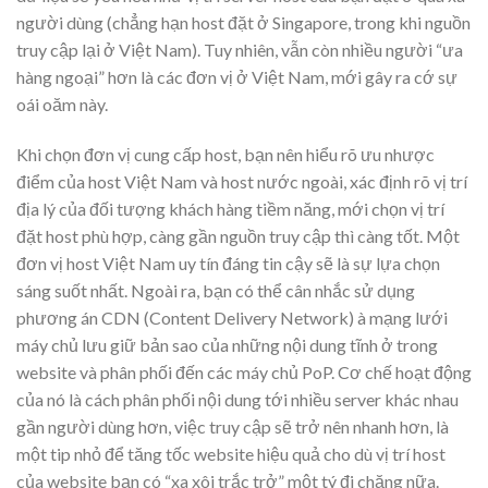
người dùng (chẳng hạn host đặt ở Singapore, trong khi nguồn
truy cập lại ở Việt Nam). Tuy nhiên, vẫn còn nhiều người “ưa
hàng ngoại” hơn là các đơn vị ở Việt Nam, mới gây ra cớ sự
oái oăm này.
Khi chọn đơn vị cung cấp host, bạn nên hiểu rõ ưu nhược
điểm của host Việt Nam và host nước ngoài, xác định rõ vị trí
địa lý của đối tượng khách hàng tiềm năng, mới chọn vị trí
đặt host phù hợp, càng gần nguồn truy cập thì càng tốt. Một
đơn vị host Việt Nam uy tín đáng tin cậy sẽ là sự lựa chọn
sáng suốt nhất. Ngoài ra, bạn có thể cân nhắc sử dụng
phương án CDN (Content Delivery Network) à mạng lưới
máy chủ lưu giữ bản sao của những nội dung tĩnh ở trong
website và phân phối đến các máy chủ PoP. Cơ chế hoạt động
của nó là cách phân phối nội dung tới nhiều server khác nhau
gần người dùng hơn, việc truy cập sẽ trở nên nhanh hơn, là
một tip nhỏ để tăng tốc website hiệu quả cho dù vị trí host
của website bạn có “xa xôi trắc trở” một tý đi chăng nữa.