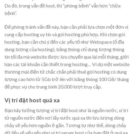
Do đó, trong vấn đề host, thì “phòng bệnh” vẫn hơn “chữa
bệnh”.
Để phòng tránh vấn đề này, bạn cần phải lựa chọn một đơn vị
cung cấp hosting uy tín và gói hosting phù hợp. Khi chọn gói
hosting, bạn cần chú ý đến các yếu tố như Webspace (ổ đĩa
dung lượng của hosting), băng thông chỉ dung lượng thông
tin tối đa mà website được lưu chuyển qua lại mỗi tháng, giới
hạn các tài khoản cần thiết trong hosting… Ví dụ một website
thương mại điện tử chắc chắn phải thuê gói hosting có dung
lượng cao hơn từ 5Gb trở lên với băng thông 100 GB/ tháng
để phục vụ cho trung bình 20.000 lượt truy cập.
Vị trí đặt host quá xa
Bạn hãy tưởng tượng vị trí đặt host như là nguồn nước, vị trí
từ nguồn nước đến nơi lấy nước quá xa thì lưu lượng dòng
chảy sẽ yếu hơn nguồn ở gần. Tương tự như thế, dòng chảy
dữ liệu sẽ yếu nếu như vị trí server host của bạn đặt ở quá xa