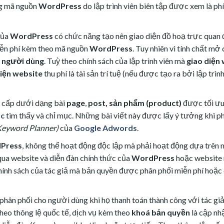
ng mã nguồn
WordPress
do lập trình viên biên tập được xem là ph
của
WordPress
có chức năng tạo nên giao diện đồ hoạ trực quan
ễn phí kèm theo mã nguồn
WordPress
. Tuy nhiên vì tính chất mở
n
người dùng
. Tuỳ theo chính sách của lập trình viên mà
giao diện
diện website
thu phí là tài sản trí tuệ (nếu được tạo ra bởi lập trì
g cấp dưới dạng bài
page
,
post, sản phẩm (product)
được tối ưu 
c
tìm thấy và chỉ mục. Những bài viết này được lấy ý tưởng khi ph
eyword Planner)
của
Google Adwords
.
Press
, không thể hoạt động độc lập mà phải hoạt động dựa trên 
 qua website và diễn đàn chính thức của
WordPress
hoặc website r
hính sách của tác giả mà bản quyền được phân phối miễn phí hoặc 
phân phối cho người dùng khi họ thanh toán thành công với tác gi
heo thông lệ quốc tế, dịch vụ kèm theo
khoá bản quyền
là cập nhậ