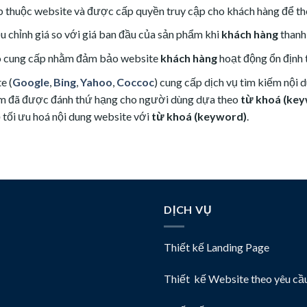
b thuộc website
và được cấp quyền truy cập cho khách hàng để the
u chỉnh giá so với giá ban đầu của sản phẩm khi
khách hàng
thanh
o
cung cấp nhằm đảm bảo website
khách hàng
hoạt động ổn định 
e (
Google
,
Bing
,
Yahoo
,
Coccoc
) cung cấp dịch vụ tìm kiếm nội
iếm đã được đánh thứ hạng cho người dùng dựa theo
từ khoá (ke
 tối ưu hoá nội dung website với
từ khoá (keyword)
.
DỊCH VỤ
Thiết kế Landing Page
Thiết kế Website theo yêu cầ