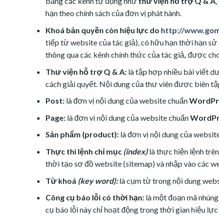
bằng các kênh tự động như
thư viện hỗ trợ Q & A
,
hạn theo chính sách của đơn vị phát hành.
Khoá bản quyền còn hiệu lực do
http://www.go
tiếp từ website của tác giả), có hữu hạn thời hạn s
thông qua các kênh chính thức của tác giả
,
được cho 
Thư viện hỗ trợ Q & A:
là tập hợp nhiều bài viết 
cách giải quyết. Nội dung của thư viên được biên t
Post:
là đơn vị nội dung của website chuẩn
WordPr
Page:
là đơn vị nội dung của website chuẩn
WordPr
Sản phẩm (product):
là đơn vị nội dung của websi
Thực thi lệnh chỉ mục
(index)
là thực hiện lệnh tr
thời
tạo sơ đồ website (sitemap) và nhập vào các w
Từ khoá
(key word):
là cụm từ trong nội dung webs
Công cụ báo lỗi có thời hạn:
là một đoạn mã nhúng
cụ báo lỗi này chỉ hoạt động trong thời gian hiệu lự