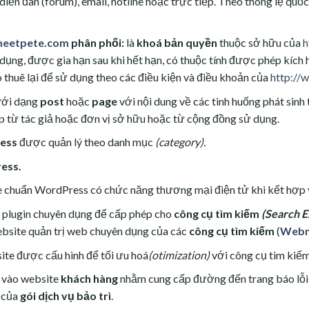
 diễn đàn (forum), email, hotline hoặc trực tiếp. Theo thông lệ quốc
meetpete.com
phân phối:
là
khoá bản quyền
thuộc sở hữu của
h
ử dụng, được gia hạn sau khi hết hạn, có thuộc tính được phép kíc
thuê lại để sử dụng theo các điều kiện và điều khoản của
http://
dưới dạng
post
hoặc
page
với nội dung về các tình huống phát sinh
ập từ tác giả hoặc đơn vị sở hữu hoặc từ cộng đồng sử dụng.
ess
được quản lý theo danh mục
(category).
ess.
te chuẩn WordPress có chức năng thương mại điện tử khi kết hợp
ên plugin chuyên dụng để cấp phép cho
công cụ tìm kiếm
(Search E
ebsite quản trị web chuyên dụng của các
công cụ tìm kiếm
(
Webma
ite được cấu hình để tối ưu hoá
(otimization)
với công cụ tìm kiế
 vào website
khách hàng
nhằm cung cấp đường đến trang báo lỗi k
c của
gói dịch vụ bảo trì
.