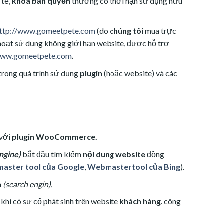
 tế,
khoá bản quyền
thường có thời hạn sử dụng hữu
ttp://www.gomeetpete.com
(do
chúng tôi
mua trực
h hoạt sử dụng không giới hạn website, được hỗ trợ
www.gomeetpete.com
.
 trong quá trình sử dụng
plugin
(hoặc website)
và các
 với
plugin
WooCommerce.
ngine)
bắt đầu tìm kiếm
nội dung website
đồng
ster tool của Google
,
Webmastertool của Bing
).
m
(search engin).
hi có sự cố phát sinh trên website
khách hàng
. công