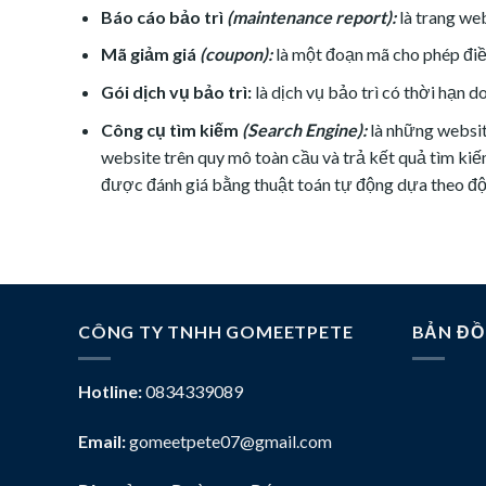
Báo cáo bảo trì
(maintenance report):
là trang we
Mã giảm giá
(coupon):
là một đoạn mã cho phép điề
Gói dịch vụ bảo trì:
là dịch vụ bảo trì có thời hạn d
Công cụ tìm kiếm
(Search Engine):
là những websit
website trên quy mô toàn cầu và trả kết quả tìm k
được đánh giá bằng thuật toán tự động dựa theo độ
CÔNG TY TNHH GOMEETPETE
BẢN ĐỒ
Hotline:
0834339089
Email:
gomeetpete07@gmail.com