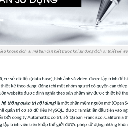
iều khoản dịch vụ mà bạn cần biết trước khi sử dụng dịch vụ thiết kế we
 cơ sở dữ liệu (data base), hình ảnh và video, được lập trình để 
hiết kế theo dạng đóng (chỉ một nhóm người có quyền can thiệp 
guồn website được định nghĩa theo sản phẩm này được thiết kế the
ệ thống quản trị nội dung)
là một phần mềm nguồn mở (Open Sou
ệ quản trị cơ sở dữ liệu MySQL. được ra mắt lần đầu tiên vào n
ển bởi công ty Automattic có trụ sở tại San Francisco, Californi
ng lập trình viên trên khắp thế giới được phép sử dụng nhưng khôn