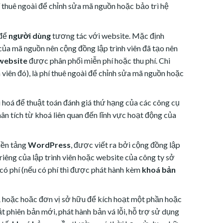
í thuê ngoài để chỉnh sửa mã nguồn hoặc bảo trì hệ
 để
người dùng
tương tác với website. Mặc định
 của mã nguồn nên cộng đồng lập trình viên đã tạo nên
 website
được phân phối miễn phí hoặc thu phí. Chi
nh viên đó), là phí thuê ngoài để chỉnh sửa mã nguồn hoặc
hoá để thuật toán đánh giá thứ hạng của các công cụ
ân tích từ khoá liên quan đến lĩnh vực hoạt động của
nền tảng
WordPress
, được viết ra bởi cộng đồng lập
iêng của lập trình viên hoặc website của công ty sở
có phí (nếu có phí thì được phát hành kèm
khoá bản
ả hoặc hoăc đơn vị sở hữu để kích hoạt một phần hoặc
t phiên bản mới, phát hành bản vá lỗi, hỗ trợ sử dụng