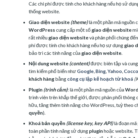
Các chi phí được tính cho khách hàng nếu họ sử dụ
thống website.
Giao diện website
(theme)
là một phần mã nguồn 
WordPress
cung cấp một số
giao diện website
mi
rất nhiều
giao diện website
và phân phối chúng đế
phí được tính cho khách hàng nếu họ sự dụng
giao 
bảo trì các tính năng của
giao diện website
.
Nội dung website
(content)
được biên tập và cun
tìm kiếm phổ biến như
Google
,
Bing
,
Yahoo
,
Cocco
khách hàng
bằng
công cụ lập kế hoạch từ khoá
(K
Plugin
(trình cắm)
: là một phần mã nguồn của
Word
trình viên trên khắp thế giới, được phân phối thông
hữu, tăng thêm tính năng cho WordPress, tuỳ theo c
quyền
).
Khoá bản quyền
(license key, key API)
là đoạn mã 
toàn phần tính năng sử dụng
plugin
hoặc website
.
T