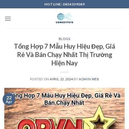
Skip
HOTLINE: 0834339089
to
content
BLOGS
Tổng Hợp 7 Mẫu Huy Hiệu Đẹp, Giá
Rẻ Và Bán Chạy Nhất Thị Trường
Hiện Nay
POSTED ON
APRIL 22, 2024
BY
ADMIN WEB
22
Apr