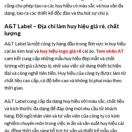
cũng cho phép tạo ra các huy hiệu có màu sắc và hoa văn đa
dạng, tạo ra các thiết kế độc đáo và thu hút sự chú ý.
A&T Label – Địa chỉ làm huy hiệu giá rẻ, chất
lượng
A&T Label là một công ty hàng đầu trong lĩnh vực in huy hiệu
cài áo kim loại và
huy hiệu logo giá rẻ
cài áo.
Tem nhãn AT
cam kết cung cấp những mẫu huy hiệu đẹp mắt và chất
lượng với giá cả hợp lý, nhờ vào việc sử dụng thiết bị hiện
đại và công nghệ tiên tiến. Huy hiệu của công ty được làm từ
chất liệu cao cấp, có độ bền cao và không bị phai màu theo
thời gian.
A&T Label cung cấp đa dạng huy hiệu với màu sắc, chất liệu
và kích thước đa dạng để đáp ứng mọi nhu cầu từ khách
hàng. Đội ngũ nhân viên và tư vấn viên của công ty có kinh
nghiệm chuyên môn trong việc in ấn và sản xuất huy hiệu cài
áo, đồng thời sẵn sàng hỗ trợ tư vấn và thiết kế mẫu sản