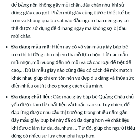
đế bằng nên không gây mỏi chân, đâu chân như khi sử
dụng giày cao gót. Phần mũi giày cũng được thiết kế bo
tròn và không qua bó sát vào đầu ngón chân nên giày có
thể được sử dụng để đi hàng ngày mà không sợ bị đau
mỏi chân.
Đa dạng mẫu mã:
Hiện nay có vô vàn mẫu giày búp bê
trên thị trường cho chị em tha hồ lựa chọn. Từ các mẫu
mũi nhọn, mũi vuông đến hở mũi và cả các loại đế bệt đế
cao,… Dù là mẫu giày nào cũng đều có cách để mix match
khác nhau giúp chị em tôn nên vẻ đẹp dịu dàng và thỏa sức
diện nhiều outfit theo phong cách của mình.
Đa dạng chất liệu:
Các mẫu giày búp bê Quảng Châu chủ
yếu được làm từ chất liệu vải hoặc cao su. Tuy nhiên, để
đáp ứng được nhu cầu thị trường trong nhiều năm gần
đây mẫu giày búp bê này đã có đa dạng hơn về chất liệu
khi được làm từ dạ, da, nhựa,… Từ đó, giúp cho người tiêu
dùng có nhiều sự lựa chọn phù hợp hơn.