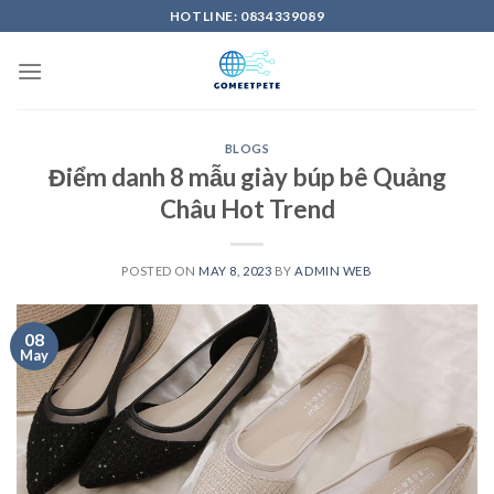
Skip
HOTLINE: 0834339089
to
content
BLOGS
Điểm danh 8 mẫu giày búp bê Quảng
Châu Hot Trend
POSTED ON
MAY 8, 2023
BY
ADMIN WEB
08
May