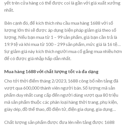
yết trên cửa hàng có thể được coi là gần với giá xuất xưởng
nhất.
Bên cạnh đó, để kích thích nhu cầu mua hàng 1688 với số
lượng lớn thì sẽ được áp dụng biện pháp giảm giá theo số
lượng. Nếu bạn mua từ 1 – 99 sản phẩm, giá bạn cần trả là
19.9 tệ và khi mua từ 100 – 299 sản phẩm, mức giá là 16 tệ…
Sự giảm giá này kích thích người mua cố gắng mua nhiều hơn
để có được giá nhập hấp dẫn nhất.
Mua hàng 1688 với chất lượng tốt và đa dạng
Cho tới thời điểm tháng 2/2023, 1688 công bố nền tảng đã
vượt qua 600,000 thành viên người bán. Số lượng mã sản
phẩm duy nhất cung cấp đến người dùng vượt qua 80 triệu
mã sản phẩm thuộc các phân loại hàng thời trang, phụ kiện,
giày dép, đồ thể thao, đồ điện tử, điện gia dụng, gia dụng…
Chất lượng sản phẩm được đưa lên nền tảng được 1688