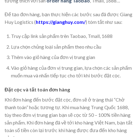
tương thích với sàn
order hàng Taobao
, Tmall, 1688…
Để tạo đơn hàng, bạn thực hiện các bước sau đã được Giang
Huy Logistics (
https://gianghuy.com/
) tóm tắt như sau:
Truy cập link sản phẩm trên Taobao, Tmall, 1688
Lựa chọn chủng loại sản phẩm theo nhu cầu
Thêm vào giỏ hàng của đơn vị trung gian
Vào giỏ hàng của đơn vị trung gian, lựa chọn các sản phẩm
muốn mua và nhấn tiếp tục cho tới khi bước đặt cọc.
Đặt cọc và tất toán đơn hàng
Khi đơn hàng đến bước đặt cọc, đơn sẽ ở trạng thái “Chờ
thanh toán” hoặc tương tự. Khi mua hàng Trung Quốc 1688,
tùy theo đơn vị trung gian bạn sẽ cọc từ 50 – 100% tiền hàng
sản phẩm. Khi đơn hàng đã về tới kho hàng Việt Nam, bạn tất
toán số tiền còn lại trước khi hàng được đưa đến kho hàng