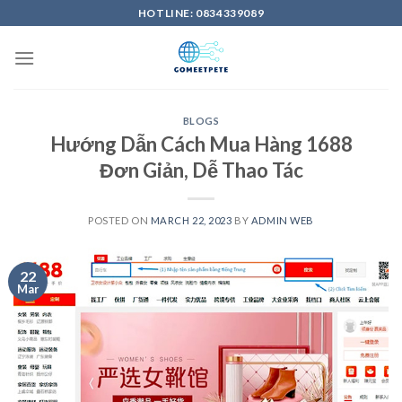
Skip
HOTLINE: 0834339089
to
content
BLOGS
Hướng Dẫn Cách Mua Hàng 1688
Đơn Giản, Dễ Thao Tác
POSTED ON
MARCH 22, 2023
BY
ADMIN WEB
22
Mar