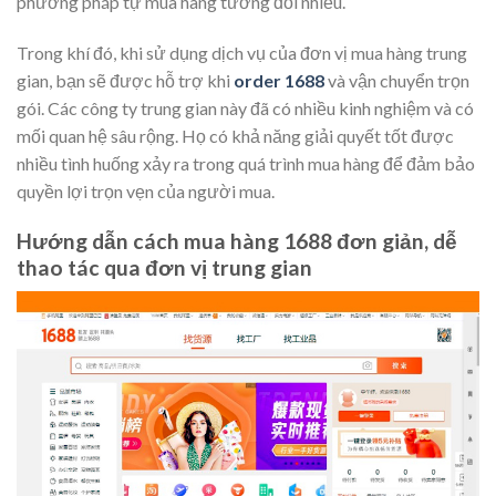
phương pháp tự mua hàng tương đối nhiều.
Trong khí đó, khi sử dụng dịch vụ của đơn vị mua hàng trung
gian, bạn sẽ được hỗ trợ khi
order 1688
và vận chuyển trọn
gói. Các công ty trung gian này đã có nhiều kinh nghiệm và có
mối quan hệ sâu rộng. Họ có khả năng giải quyết tốt được
nhiều tình huống xảy ra trong quá trình mua hàng để đảm bảo
quyền lợi trọn vẹn của người mua.
Hướng dẫn cách mua hàng 1688 đơn giản, dễ
thao tác qua đơn vị trung gian