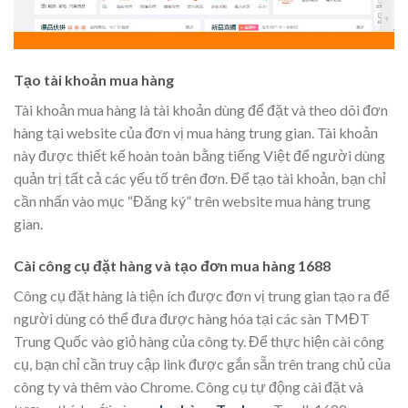
Tạo tài khoản mua hàng
Tài khoản mua hàng là tài khoản dùng để đặt và theo dõi đơn
hàng tại website của đơn vị mua hàng trung gian. Tài khoản
này được thiết kế hoàn toàn bằng tiếng Việt để người dùng
quản trị tất cả các yếu tố trên đơn. Để tạo tài khoản, bạn chỉ
cần nhấn vào mục “Đăng ký” trên website mua hàng trung
gian.
Cài công cụ đặt hàng và tạo đơn mua hàng 1688
Công cụ đặt hàng là tiện ích được đơn vị trung gian tạo ra để
người dùng có thể đưa được hàng hóa tại các sàn TMĐT
Trung Quốc vào giỏ hàng của công ty. Để thực hiện cài công
cụ, bạn chỉ cần truy cập link được gắn sẵn trên trang chủ của
công ty và thêm vào Chrome. Công cụ tự động cài đặt và