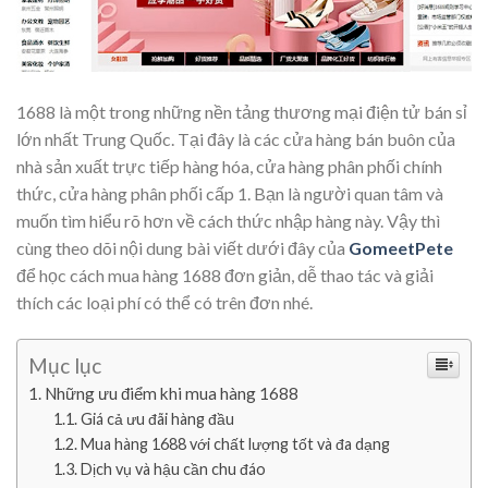
1688 là một trong những nền tảng thương mại điện tử bán sỉ
lớn nhất Trung Quốc. Tại đây là các cửa hàng bán buôn của
nhà sản xuất trực tiếp hàng hóa, cửa hàng phân phối chính
thức, cửa hàng phân phối cấp 1. Bạn là người quan tâm và
muốn tìm hiểu rõ hơn về cách thức nhập hàng này. Vậy thì
cùng theo dõi nội dung bài viết dưới đây của
GomeetPete
để học cách mua hàng 1688 đơn giản, dễ thao tác và giải
thích các loại phí có thể có trên đơn nhé.
Mục lục
Những ưu điểm khi mua hàng 1688
Giá cả ưu đãi hàng đầu
Mua hàng 1688 với chất lượng tốt và đa dạng
Dịch vụ và hậu cần chu đáo