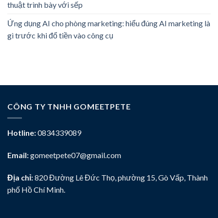
thuật trình bày với sếp
Ứng dụng AI cho phòng marketing: hiểu đúng AI marketing là
gì trước khi đổ tiền vào công cụ
CÔNG TY TNHH GOMEETPETE
Hotline:
0834339089
Email:
gomeetpete07@gmail.com
Địa chỉ:
820 Đường Lê Đức Thọ, phường 15, Gò Vấp, Thành
phố Hồ Chí Minh.