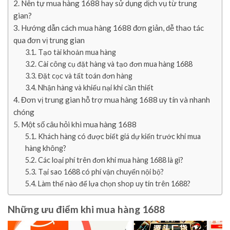
Nên tự mua hàng 1688 hay sử dụng dịch vụ từ trung
gian?
Hướng dẫn cách mua hàng 1688 đơn giản, dễ thao tác
qua đơn vị trung gian
Tạo tài khoản mua hàng
Cài công cụ đặt hàng và tạo đơn mua hàng 1688
Đặt cọc và tất toán đơn hàng
Nhận hàng và khiếu nại khi cần thiết
Đơn vị trung gian hỗ trợ mua hàng 1688 uy tín và nhanh
chóng
Một số câu hỏi khi mua hàng 1688
Khách hàng có được biết giá dự kiến trước khi mua
hàng không?
Các loại phí trên đơn khi mua hàng 1688 là gì?
Tại sao 1688 có phí vận chuyển nội bộ?
Làm thế nào để lựa chọn shop uy tín trên 1688?
Những ưu điểm khi mua hàng 1688