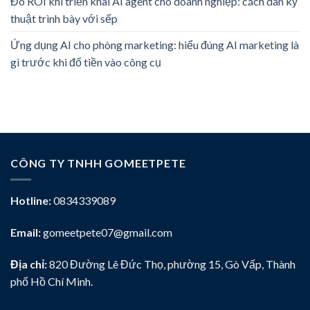
Đo ROI khi triển khai AI agent cho doanh nghiệp: cách dân kỹ
thuật trình bày với sếp
Ứng dụng AI cho phòng marketing: hiểu đúng AI marketing là
gì trước khi đổ tiền vào công cụ
CÔNG TY TNHH GOMEETPETE
Hotline:
0834339089
Email:
gomeetpete07@gmail.com
Địa chỉ:
820 Đường Lê Đức Thọ, phường 15, Gò Vấp, Thành
phố Hồ Chí Minh.