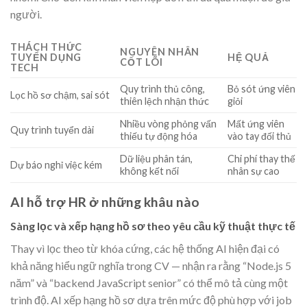
người.
THÁCH THỨC
NGUYÊN NHÂN
TUYỂN DỤNG
HỆ QUẢ
CỐT LÕI
TECH
Quy trình thủ công,
Bỏ sót ứng viên
Lọc hồ sơ chậm, sai sót
thiên lệch nhận thức
giỏi
Nhiều vòng phỏng vấn
Mất ứng viên
Quy trình tuyển dài
thiếu tự động hóa
vào tay đối thủ
Dữ liệu phân tán,
Chi phí thay thế
Dự báo nghỉ việc kém
không kết nối
nhân sự cao
AI hỗ trợ HR ở những khâu nào
Sàng lọc và xếp hạng hồ sơ theo yêu cầu kỹ thuật thực tế
Thay vì lọc theo từ khóa cứng, các hệ thống AI hiện đại có
khả năng hiểu ngữ nghĩa trong CV — nhận ra rằng “Node.js 5
năm” và “backend JavaScript senior” có thể mô tả cùng một
trình độ. AI xếp hạng hồ sơ dựa trên mức độ phù hợp với job