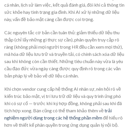
cá nhân, lịch sử làm việc, kết quả đánh giá, đôi khi cả thông tin
sức khỏe hay tình trạng gia đình. Khi AI xử lý những dữ liệu
này, vấn đề bảo mật càng cần được coi trọng.
Các nguyên tắc cơ bản cần tuân thủ: giảm thiểu dữ liệu thu
thập (chỉ lấy những gì thực sự cần), phân quyền truy cập rõ
ràng (không phải mọi người trong HR đều cần xem mọi thứ),
mã hóa dữ liệu lưu trữ và truyền tải, có chính sách xóa dữ liệu
sau khi không còn cần thiết. Những tiêu chuẩn này vừa là yêu
cầu đạo đức vừa ngày càng được quy định rõ trong các văn
bản pháp lý về bảo vệ dữ liệu cá nhân.
Khi chọn vendor cung cấp hệ thống AI nhân sự, nên hỏi rõ về
kiến trúc bảo mật, vị trí lưu trữ dữ liệu và quy trình ứng phó
khi có sự cố — trước khi ký hợp đồng, không phải sau khi đã
tích hợp xong. Bạn cũng có thể tham khảo thêm về
trải
nghiệm người dùng trong các hệ thống phần mềm
để hiểu rõ
hơn về thiết kế phân quyền trong ứng dụng quản lý nội bộ.