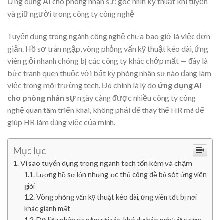
Ứng dụng AI cho phòng nhân sự: góc nhìn kỹ thuật khi tuyển
và giữ người trong công ty công nghệ
Tuyển dụng trong ngành công nghệ chưa bao giờ là việc đơn
giản. Hồ sơ tràn ngập, vòng phỏng vấn kỹ thuật kéo dài, ứng
viên giỏi nhanh chóng bị các công ty khác chớp mất — đây là
bức tranh quen thuộc với bất kỳ phòng nhân sự nào đang làm
việc trong môi trường tech. Đó chính là lý do
ứng dụng AI
cho phòng nhân sự
ngày càng được nhiều công ty công
nghệ quan tâm triển khai, không phải để thay thế HR mà để
giúp HR làm đúng việc của mình.
Mục lục
Vì sao tuyển dụng trong ngành tech tốn kém và chậm
Lượng hồ sơ lớn nhưng lọc thủ công dễ bỏ sót ứng viên
giỏi
Vòng phỏng vấn kỹ thuật kéo dài, ứng viên tốt bị nơi
khác giành mất
Dữ liệu nhân sự nằm rải rác, khó dự báo nghỉ việc sớm