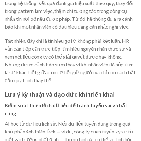
trong hệ thống, kết quả đánh giá hiệu suất theo quý, thay đổi
trong pattern làm việc, thậm chí tương tác trong công cụ
nhắn tin nội bộ nếu được phép. Từ đó, hệ thống đưa ra cảnh
báo khi một nhân viên có dấu hiệu đang cân nhắc nghỉ việc.
Tất nhiên, đây chỉ là tín hiệu gợi ý, không phải kết luận. HR
vẫn cần tiếp cận trực tiếp, tìm hiểu nguyên nhân thực sự và
xem xét liệu công ty có thể giải quyết được hay không.
Nhưng được cảnh báo sớm thay vì khi nhân viên đã nộp đơn
là sự khác biệt giữa còn cơ hội giữ người và chỉ còn cách bắt
đầu quy trình thay thế.
Lưu ý kỹ thuật và đạo đức khi triển khai
Kiểm soát thiên lệch dữ liệu để tránh tuyển sai và bất
công
AI học từ dữ liệu lịch sử. Nếu dữ liệu tuyển dụng trong quá
khứ phản ánh thiên lệch — ví dụ, công ty quen tuyển kỹ sư từ
một vài trường nhất định — thì mô hình AI có thể vô tình học