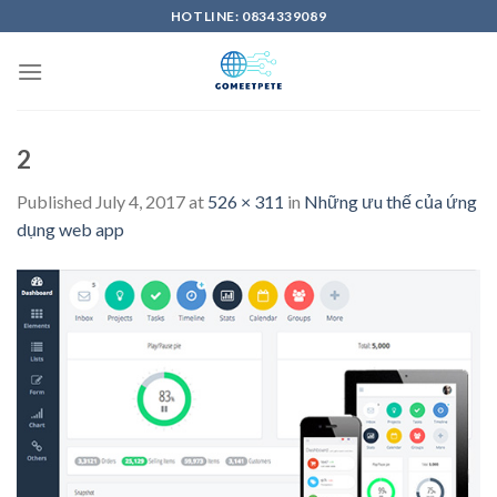
Skip
HOTLINE: 0834339089
to
content
2
Published
July 4, 2017
at
526 × 311
in
Những ưu thế của ứng
dụng web app