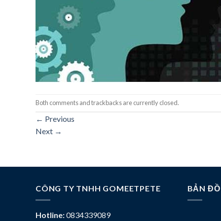
Both comments and trackbacks are currently closed.
←
Previous
Next
→
CÔNG TY TNHH GOMEETPETE
BẢN ĐỒ
Hotline:
0834339089