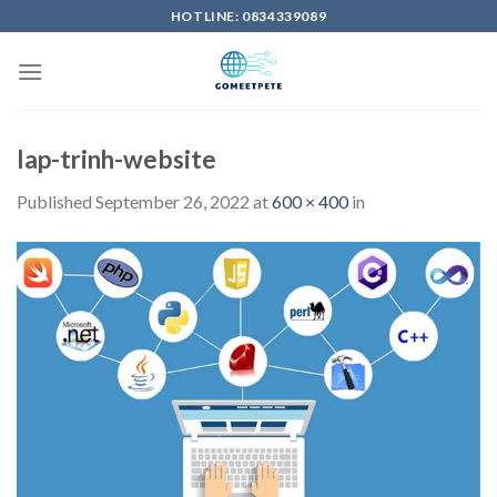
Skip
HOTLINE: 0834339089
to
content
lap-trinh-website
Published
September 26, 2022
at
600 × 400
in