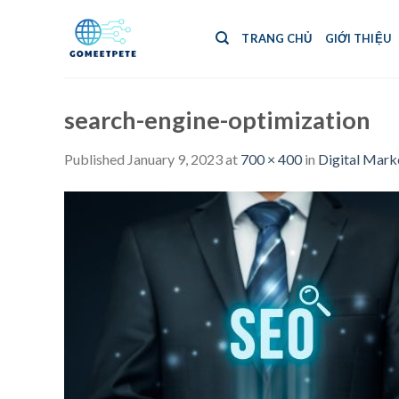
Skip
to
TRANG CHỦ
GIỚI THIỆU
content
search-engine-optimization
Published
January 9, 2023
at
700 × 400
in
Digital Marke