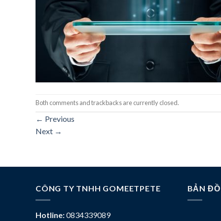
Both comments and trackbacks are currently closed.
←
Previous
Next
→
CÔNG TY TNHH GOMEETPETE
BẢN ĐỒ
Hotline:
0834339089