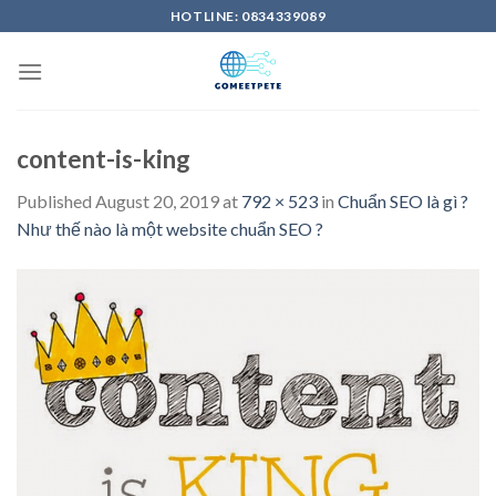
Skip
HOTLINE: 0834339089
to
content
content-is-king
Published
August 20, 2019
at
792 × 523
in
Chuẩn SEO là gì ?
Như thế nào là một website chuẩn SEO ?