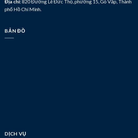
Địa chỉ:
820 Đường Lê Đức Thọ, phường 15, Gò Vấp, Thành
phố Hồ Chí Minh.
BẢN ĐỒ
DỊCH VỤ