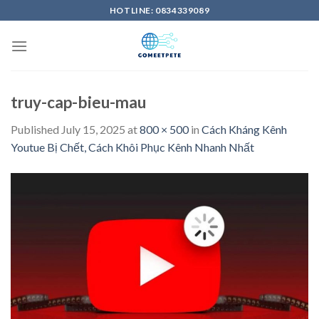
Skip
HOTLINE: 0834339089
to
content
truy-cap-bieu-mau
Published
July 15, 2025
at
800 × 500
in
Cách Kháng Kênh
Youtue Bị Chết, Cách Khôi Phục Kênh Nhanh Nhất