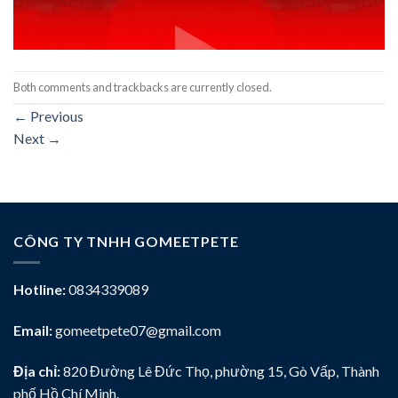
Both comments and trackbacks are currently closed.
←
Previous
Next
→
CÔNG TY TNHH GOMEETPETE
Hotline:
0834339089
Email:
gomeetpete07@gmail.com
Địa chỉ:
820 Đường Lê Đức Thọ, phường 15, Gò Vấp, Thành
phố Hồ Chí Minh.