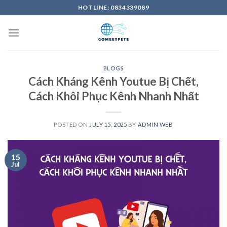
Skip
HOTLINE: 0834339089
to
content
BLOGS
Cách Kháng Kênh Youtue Bị Chết,
Cách Khôi Phục Kênh Nhanh Nhất
POSTED ON
JULY 15, 2025
BY
ADMIN WEB
15
Jul