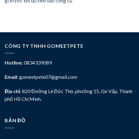
gì trước khi đổ tiền vào công cụ
CÔNG TY TNHH GOMEETPETE
Hotline:
0834339089
Email:
gomeetpete07@gmail.com
Địa chỉ:
820 Đường Lê Đức Thọ, phường 15, Gò Vấp, Thành
phố Hồ Chí Minh.
BẢN ĐỒ