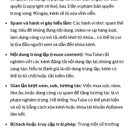
quyền (copyright strike). Sau 3 lần vi phạm bản quyền
trong vòng 90 ngày, kênh sẽ bị xóa vĩnh viễn.
Spam và hành vi gây hiểu lầm:
Các hành vi như: spam thẻ
tag, tiêu đề không đúng nội dung, video re-up hàng loạt,
lạm dụng công cụ mô tả, nhồi nhét từ khóa… có thể bị coi
là lừa đảo người xem và dẫn đến khóa kênh.
Nội dung trùng lặp (reuse content)
: YouTube rất
nghiêm với các kênh đăng tải nội dung lặp lại, không giá trị
sáng tạo. Nếu bị đánh giá là nội dung trùng lặp, kênh có
thể bị từ chối hoặc tắt kiếm tiền.
Gian lận lượt xem, sub, tương tác:
Việc mua sub, view,
like ảo, hoặc dùng công cụ spam để tăng tương tác là vi
phạm nghiêm trọng. Hệ thống YouTube có thể phát hiện
và xử lý bằng cách xóa kênh hoặc khóa tài khoản AdSense
liên kết.
Bị hack hoặc truy cập trái phép
: Trong một số trường