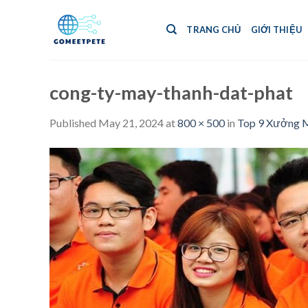
Skip
to
TRANG CHỦ
GIỚI THIỆU
content
cong-ty-may-thanh-dat-phat
Published
May 21, 2024
at
800 × 500
in
Top 9 Xưởng M