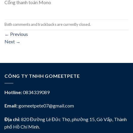
Cổng thanh toán Mono
Both comments and trackbacks are currently closed.
←
Previous
Next
→
CÔNG TY TNHH GOMEETPETE
Hotline:
0834339089
Email:
gomeetpete07@gmail.com
Địa chỉ:
820 Đường Lê Đức Thọ, phường 15, Gò Vấp, Thành
phố Hồ Chí Minh.