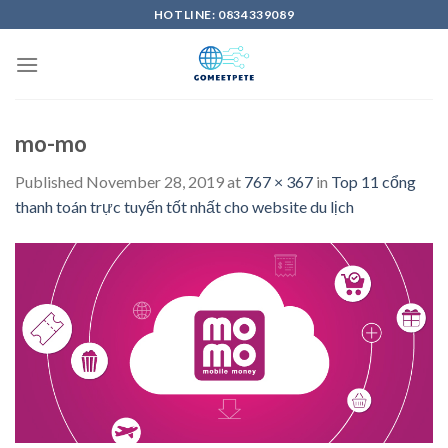
Skip
HOTLINE: 0834339089
to
content
mo-mo
Published
November 28, 2019
at
767 × 367
in
Top 11 cổng
thanh toán trực tuyến tốt nhất cho website du lịch