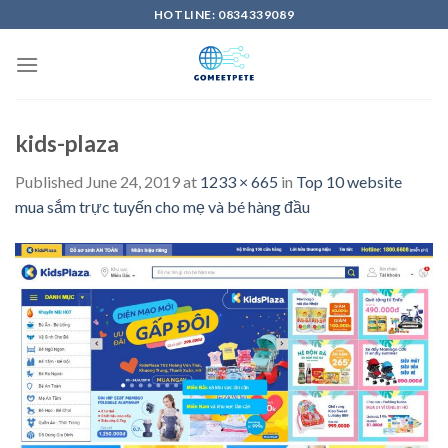
Skip
HOTLINE: 0834339089
to
content
kids-plaza
Published
June 24, 2019
at
1233 × 665
in
Top 10 website
mua sắm trực tuyến cho mẹ và bé hàng đầu