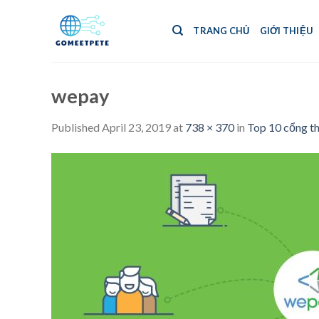
Skip
to
TRANG CHỦ
GIỚI THIỆU
content
wepay
Published
April 23, 2019
at
738 × 370
in
Top 10 cổng th