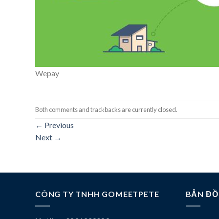
Wepay
Both comments and trackbacks are currently closed.
←
Previous
Next
→
CÔNG TY TNHH GOMEETPETE
BẢN ĐỒ