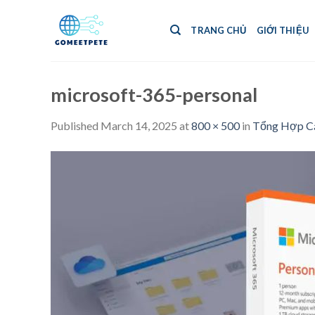
Skip
to
TRANG CHỦ
GIỚI THIỆU
content
microsoft-365-personal
Published
March 14, 2025
at
800 × 500
in
Tổng Hợp Cá