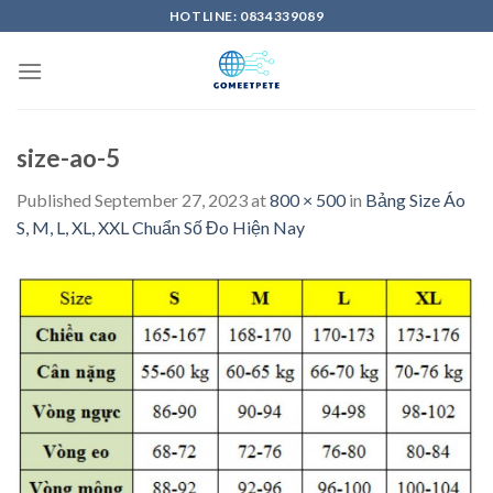
Skip
HOTLINE: 0834339089
to
content
size-ao-5
Published
September 27, 2023
at
800 × 500
in
Bảng Size Áo
S, M, L, XL, XXL Chuẩn Số Đo Hiện Nay