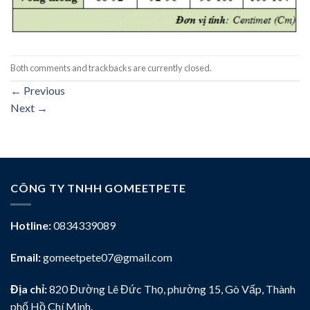
Both comments and trackbacks are currently closed.
←
Previous
Next
→
CÔNG TY TNHH GOMEETPETE
Hotline:
0834339089
Email:
gomeetpete07@gmail.com
Địa chỉ:
820 Đường Lê Đức Thọ, phường 15, Gò Vấp, Thành
phố Hồ Chí Minh.