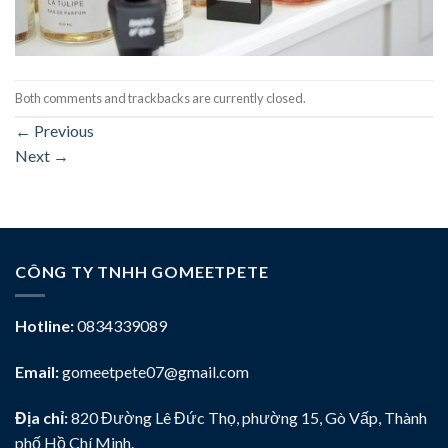
Both comments and trackbacks are currently closed.
←
Previous
Next
→
CÔNG TY TNHH GOMEETPETE
Hotline:
0834339089
Email:
gomeetpete07@gmail.com
Địa chỉ:
820 Đường Lê Đức Thọ, phường 15, Gò Vấp, Thành
phố Hồ Chí Minh.