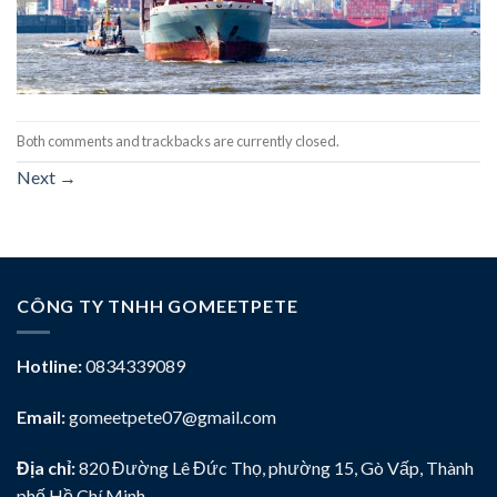
Both comments and trackbacks are currently closed.
Next
→
CÔNG TY TNHH GOMEETPETE
Hotline:
0834339089
Email:
gomeetpete07@gmail.com
Địa chỉ:
820 Đường Lê Đức Thọ, phường 15, Gò Vấp, Thành
phố Hồ Chí Minh.