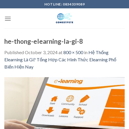
Skip
HOTLINE: 0834339089
to
content
he-thong-elearning-la-gi-8
Published
October 3, 2024
at
800 × 500
in
Hệ Thống
Elearning Là Gì? Tổng Hợp Các Hình Thức Elearning Phổ
Biến Hiện Nay