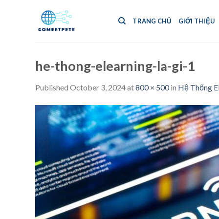
Skip
to
TRANG CHỦ
GIỚI THIỆU
content
he-thong-elearning-la-gi-1
Published
October 3, 2024
at
800 × 500
in
Hệ Thống El