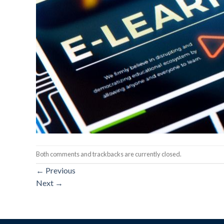
Both comments and trackbacks are currently closed.
←
Previous
Next
→