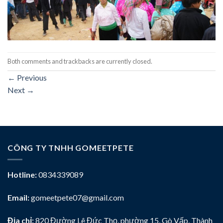
Both comments and trackbacks are currently closed.
←
Previous
Next
→
CÔNG TY TNHH GOMEETPETE
Hotline:
0834339089
Email:
gomeetpete07@gmail.com
Địa chỉ:
820 Đường Lê Đức Thọ, phường 15, Gò Vấp, Thành