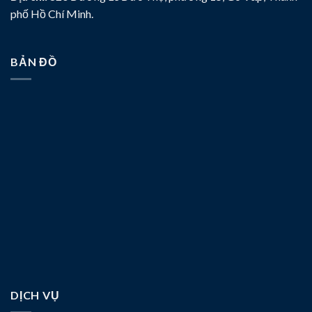
phố Hồ Chí Minh.
BẢN ĐỒ
DỊCH VỤ