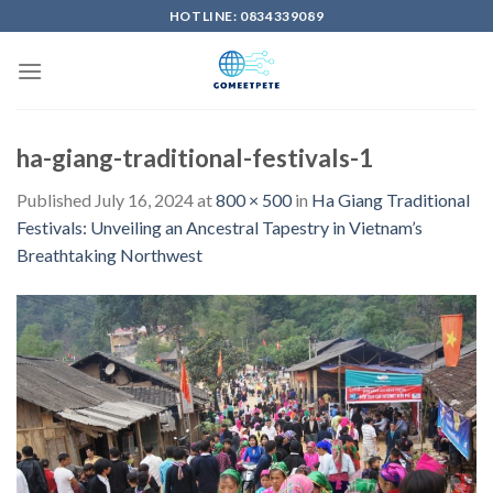
Skip
HOTLINE: 0834339089
to
content
ha-giang-traditional-festivals-1
Published
July 16, 2024
at
800 × 500
in
Ha Giang Traditional
Festivals: Unveiling an Ancestral Tapestry in Vietnam’s
Breathtaking Northwest