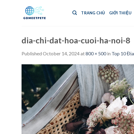
Skip
to
TRANG CHỦ
GIỚI THIỆU
content
dia-chi-dat-hoa-cuoi-ha-noi-8
Published
October 14, 2024
at
800 × 500
in
Top 10 Đị