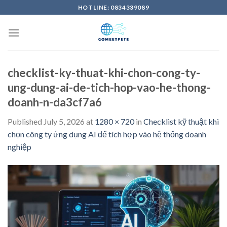
Skip
HOTLINE: 0834339089
to
content
checklist-ky-thuat-khi-chon-cong-ty-
ung-dung-ai-de-tich-hop-vao-he-thong-
doanh-n-da3cf7a6
Published
July 5, 2026
at
1280 × 720
in
Checklist kỹ thuật khi
chọn công ty ứng dụng AI để tích hợp vào hệ thống doanh
nghiệp