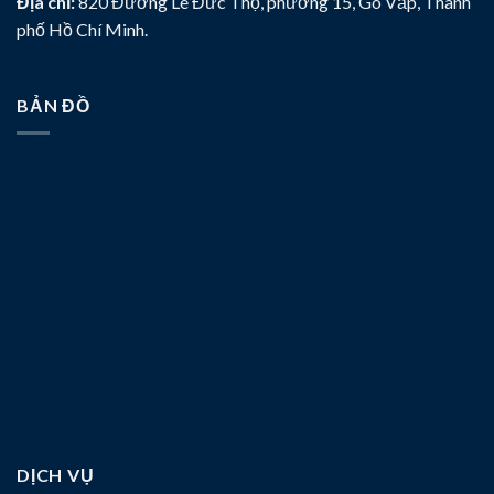
Địa chỉ:
820 Đường Lê Đức Thọ, phường 15, Gò Vấp, Thành
phố Hồ Chí Minh.
BẢN ĐỒ
DỊCH VỤ