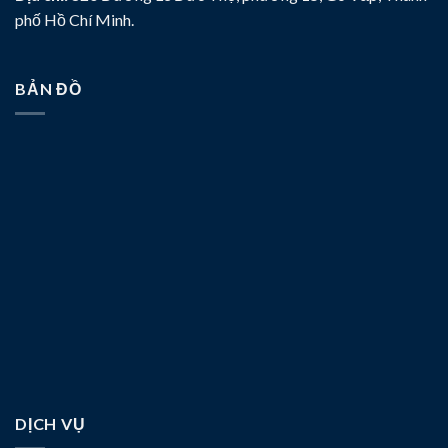
phố Hồ Chí Minh.
BẢN ĐỒ
DỊCH VỤ