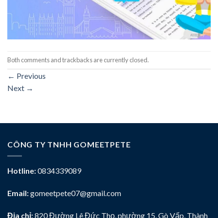
Both comments and trackbacks are currently closed.
←
Previous
Next
→
CÔNG TY TNHH GOMEETPETE
Hotline:
0834339089
Email:
gomeetpete07@gmail.com
Địa chỉ:
820 Đường Lê Đức Thọ, phường 15, Gò Vấp, Thành